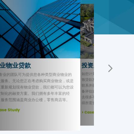
资房贷款
土地银行贷款
如您考虑在未来启动项目开发，
您计划购买投资房产，但由于银行方面问题导
有土地以达到增值目的时，您可
贷款发放延迟甚至无法获得贷款，您可与我们
银行贷款，融资金额将根据土地
系并获得帮助。DC提供的投资房融资服务具
可为您提供灵活的融资方案，确
评估速度快，审批流程简单的优势，可为您省
进行。
很多不必要的中间环节，让您在较短时间内获
所需资金，锁定资产增值机会。
> Case Study
ase Study