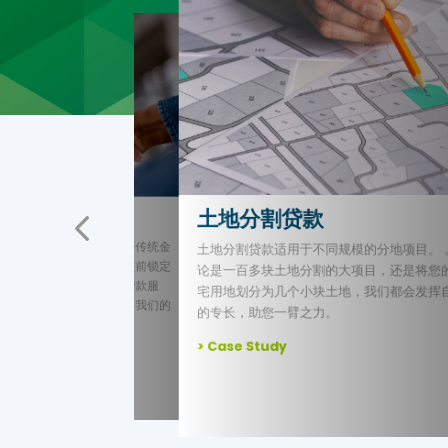
建筑开发贷款
贷款
适用于不同规模的分地项目。 。无
对普通人而言，获取建筑开发开发贷款可谓
土地分割的大项目，还是将您的住
段艰难困苦的旅程。但对于DC而言，这恰
几个小块土地，我们都会发挥自己
我们擅长的领域。我们拥有专业的建筑开发
一臂之力。
景，可以帮助您在工程贷款过程中趋利避害
轻压力。我们将在项目建设过程中为您保驾
y
航，助力您的项目圆满完成。
> Case Study