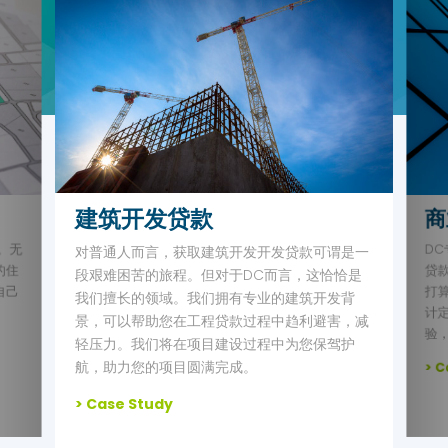
商业物业贷款
投
是一
如
DC专业的团队可为提供您各种类型商业物业的
恰是
致
贷款服务。无论您正在考虑购买商业物业，或是
背
联
打算重新规划现有物业贷款，我们都可以为您设
，减
备
计定制化的融资方案。我们拥有多年丰富的经
护
去
验，服务范围涵盖商业办公楼，零售商店等。
得
> Case Study
> C